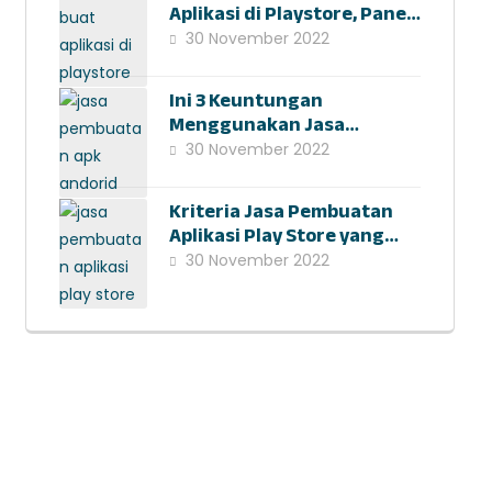
Aplikasi di Playstore, Panen
Hasil Investasi Kemudian
30 November 2022
Ini 3 Keuntungan
Menggunakan Jasa
Pembuatan Apk Android
30 November 2022
Kriteria Jasa Pembuatan
Aplikasi Play Store yang
Tepat dan Profesional
30 November 2022