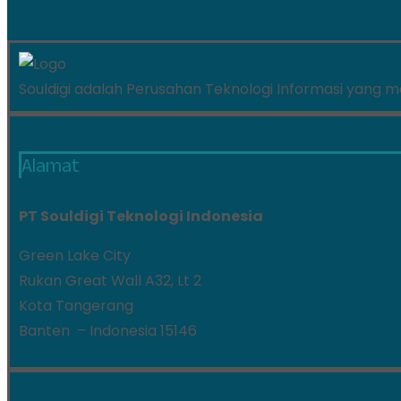
Souldigi adalah Perusahan Teknologi Informasi yang 
Alamat
PT Souldigi Teknologi Indonesia
Green Lake City
Rukan Great Wall A32, Lt 2
Kota Tangerang
Banten – Indonesia 15146