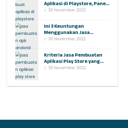
Aplikasi di Playstore, Panen
Hasil Investasi Kemudian
30 November 2022
Ini 3 Keuntungan
Menggunakan Jasa
Pembuatan Apk Android
30 November 2022
Kriteria Jasa Pembuatan
Aplikasi Play Store yang
Tepat dan Profesional
30 November 2022